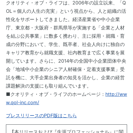
クオリティ・オブ・ライフは、2006年の設立以来、「Q
OL＝個人の人生の充実」という視点から、人と組織の活
性化をサポートしてきました。経済産業省や中小企業
庁、東京都・大阪府・群馬県等が実施する「企業と人材
を結ぶ公共事業」に数多く携わり、主に採用・就職・育
成の分野において、学生、既卒者、社会人向けに独自の
キャリア教育から就職支援、社内教育まで広く事業を展
開しています。さらに、2014年の全国中小企業団体中央
会「地域中小企業のシニア人材確保・定着支援事業」受
託を機に、大手企業出身者の知見を活かし、企業の経営
課題解決の支援にも取り組んでいます。
■クオリティ・オブ・ライフのホームページ：
http://ww
w.qol-inc.com/
プレスリリースのPDF版はこちら
【本リリースおよび『生涯プロフェッショナル』に関